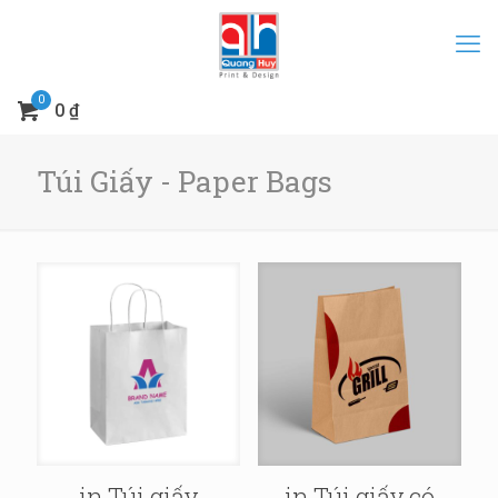
0
0 ₫
Túi Giấy - Paper Bags
in Túi giấy
in Túi giấy có