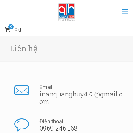
0
0 ₫
Liên hệ
Email:
inanquanghuy473@gmail.c
om
Điện thoại:
0969 246 168