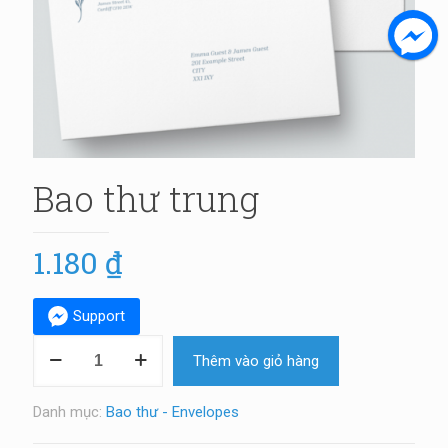
Bao thư trung
1.180
₫
Support
Bao
Thêm vào giỏ hàng
thư
trung
số
Danh mục:
Bao thư - Envelopes
lượng