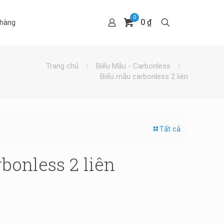
0
0 ₫
hàng
Trang chủ
Biểu Mẫu - Carbonless
Biểu mẫu carbonless 2 liên
Tất cả
bonless 2 liên