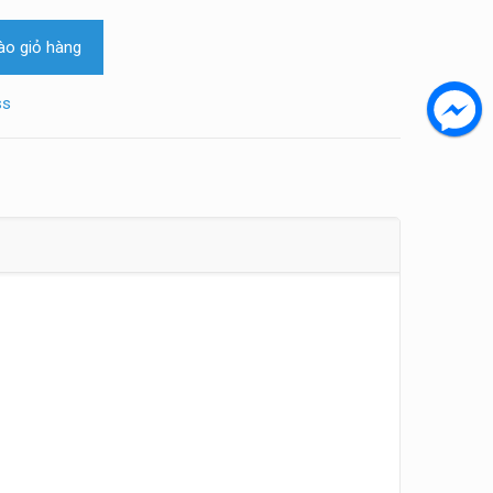
o giỏ hàng
ss