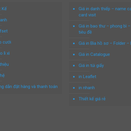
t Kế
Giá in danh thiếp – name c
card visit
hanh
Giá in bao thư – phong bì –
ffset
tiêu đề
p cưới
Giá in Bìa hồ sơ – Folder – 
o lì xì
Giá in Catalogue
thiệu
Giá in túi giấy
 hệ
in Leaflet
g dẫn đặt hàng và thanh toán
in nhanh
Thiết kế giá rẻ