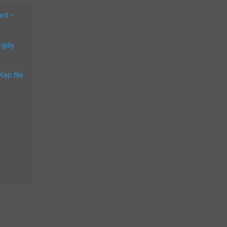
ard –
 giấy
Kẹp file