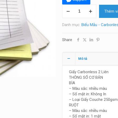
Biểu
Thêm và
mẫu
carbonless
2
Danh mục:
Biểu Mẫu - Carbonle
liên
số
Share
lượng
Mô tả
Giấy Carbonless 2 Liên
THÔNG SỐ CƠ BẢN
BÌA
– Màu sắc: nhiều màu
– Số mặt in: Không In
– Loại Giấy Couche 250gsm
RUỘT
– Màu sắc: nhiều màu
– Số mặt in: 1 mặt