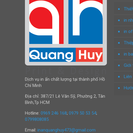
Thiế
in n
in o
Thiệ
in ba
Giới 
Liên
Dịch vụ in ấn chất lượng tại thành phố Hồ
Chí Minh
Hướn
Địa chỉ: 387/21 Lê Văn Sỹ, Phường 2, Tân
Bình,Tp HCM
Hotline:
0969 246 168
;
0979 50 53 54
;
0799808085
Email:
inanquanghuy473@gmail.com