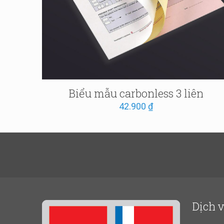
Biểu mẫu carbonless 3 liên
42.900
₫
Dịch 