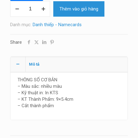
Danh
Thêm vào giỏ hàng
thiếp
Giấy
mỹ
Danh mục:
Danh thiếp - Namecards
thuật
số
Share
lượng
Mô tả
THÔNG SỐ CƠ BẢN
– Màu sắc: nhiều màu
– Kỹ thuật in: In KTS
– KT Thành Phẩm: 9×5.4cm
– Cắt thành phẩm