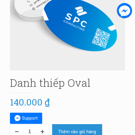
Danh thiếp Oval
140.000
₫
Support
Danh
Thêm vào giỏ hàng
thiếp