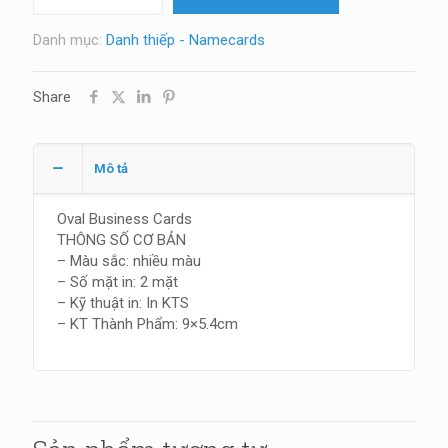
Oval
số
Danh mục:
Danh thiếp - Namecards
lượng
Share
Mô tả
Oval Business Cards
THÔNG SỐ CƠ BẢN
– Màu sắc: nhiều màu
– Số mặt in: 2 mặt
– Kỹ thuật in: In KTS
– KT Thành Phẩm: 9×5.4cm