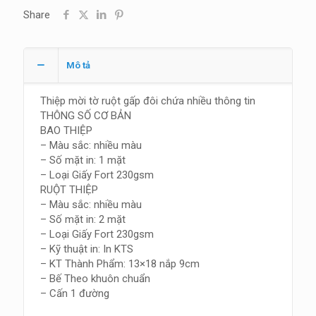
lượng
Share
Mô tả
Thiệp mời tờ ruột gấp đôi chứa nhiều thông tin
THÔNG SỐ CƠ BẢN
BAO THIỆP
– Màu sắc: nhiều màu
– Số mặt in: 1 mặt
– Loại Giấy Fort 230gsm
RUỘT THIỆP
– Màu sắc: nhiều màu
– Số mặt in: 2 mặt
– Loại Giấy Fort 230gsm
– Kỹ thuật in: In KTS
– KT Thành Phẩm: 13×18 nắp 9cm
– Bế Theo khuôn chuẩn
– Cấn 1 đường