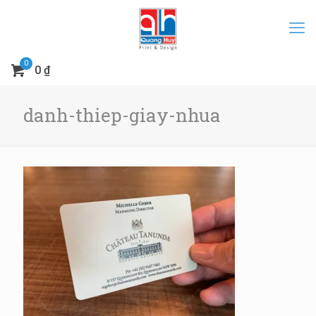
0
0 ₫
danh-thiep-giay-nhua