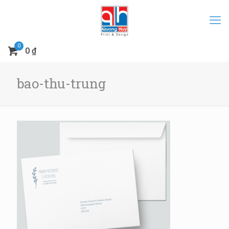
0
0 ₫
bao-thu-trung