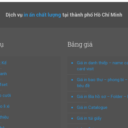
Dịch vụ
in ấn chất lượng
tại thành phố Hồ Chí Minh
vụ
Bảng giá
t Kế
Giá in danh thiếp – name c
card visit
hanh
Giá in bao thư – phong bì –
ffset
tiêu đề
p cưới
Giá in Bìa hồ sơ – Folder – 
o lì xì
Giá in Catalogue
thiệu
Giá in túi giấy