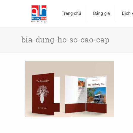
Trang chủ
Bảng giá
Dịch 
bia-dung-ho-so-cao-cap