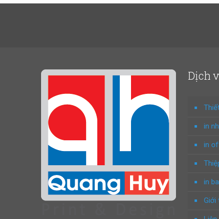
Dịch 
Thiế
in n
in o
Thiệ
in ba
Giới 