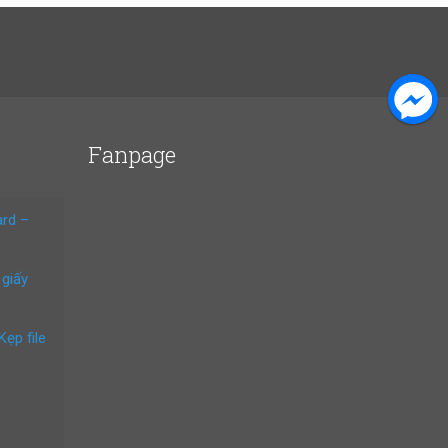
Fanpage
ard –
 giấy
Kẹp file