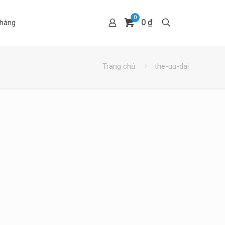
0
0 ₫
hàng
Trang chủ
the-uu-dai