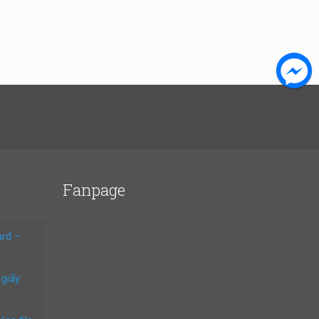
Fanpage
ard –
 giấy