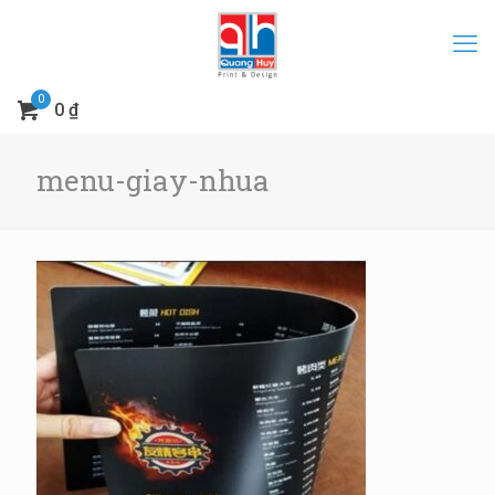
0
0 ₫
menu-giay-nhua