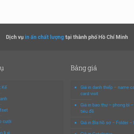
Dịch vụ
in ấn chất lượng
tại thành phố Hồ Chí Minh
vụ
Bảng giá
t Kế
Giá in danh thiếp – name c
card visit
hanh
Giá in bao thư – phong bì –
ffset
tiêu đề
p cưới
Giá in Bìa hồ sơ – Folder – 
o lì xì