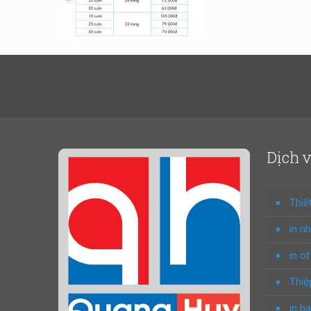
Dịch 
Thiế
in n
in o
Thiệ
in ba