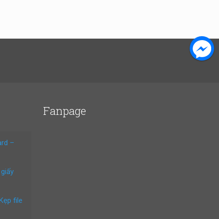
Fanpage
ard –
 giấy
Kẹp file