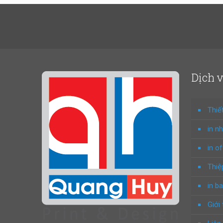
Dịch 
Thiế
in n
in o
Thiệ
in ba
Giới 