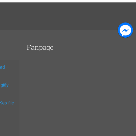
Fanpage
ard –
 giấy
Kẹp file