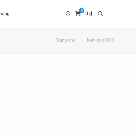
0
0 ₫
hàng
Trang chủ
konica-c8000