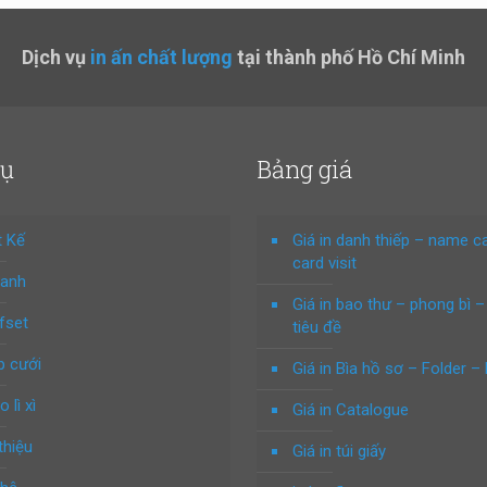
Dịch vụ
in ấn chất lượng
tại thành phố Hồ Chí Minh
vụ
Bảng giá
t Kế
Giá in danh thiếp – name c
card visit
hanh
Giá in bao thư – phong bì –
ffset
tiêu đề
p cưới
Giá in Bìa hồ sơ – Folder – 
o lì xì
Giá in Catalogue
thiệu
Giá in túi giấy