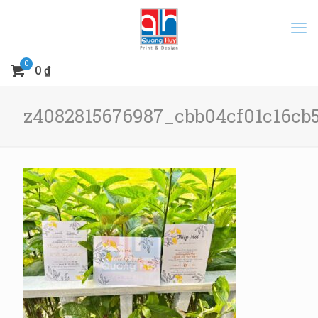
0
0 ₫
z4082815676987_cbb04cf01c16cb