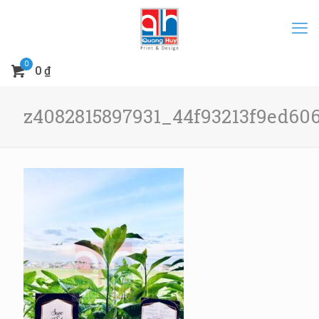
0
0 ₫
z4082815897931_44f93213f9ed60