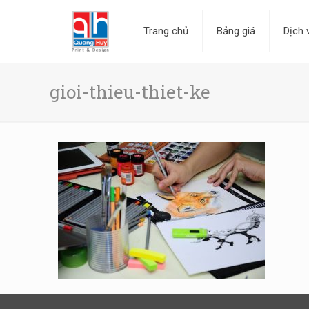
Trang chủ
Bảng giá
Dịch 
gioi-thieu-thiet-ke