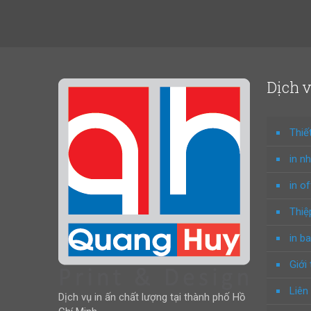
Dịch 
Thiế
in n
in o
Thiệ
in ba
Giới 
Liên
Dịch vụ in ấn chất lượng tại thành phố Hồ