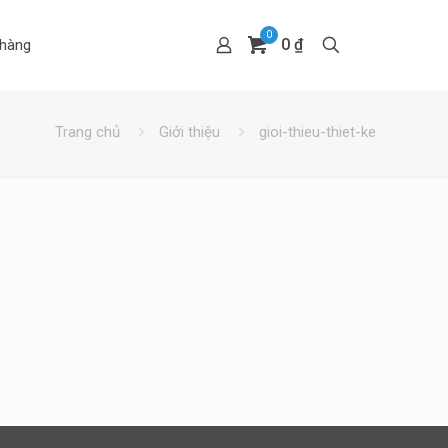
0
0 ₫
hàng
Trang chủ
Giới thiệu
gioi-thieu-thiet-ke