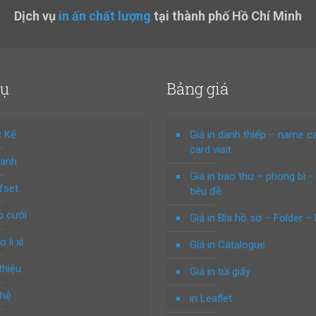
Dịch vụ
in ấn chất lượng
tại thành phố Hồ Chí Minh
vụ
Bảng giá
t Kế
Giá in danh thiếp – name c
card visit
hanh
Giá in bao thư – phong bì –
ffset
tiêu đề
p cưới
Giá in Bìa hồ sơ – Folder – 
o lì xì
Giá in Catalogue
thiệu
Giá in túi giấy
 hệ
in Leaflet