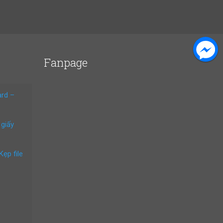
Fanpage
ard –
 giấy
Kẹp file