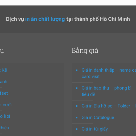
Dịch vụ
in ấn chất lượng
tại thành phố Hồ Chí Minh
vụ
Bảng giá
t Kế
Giá in danh thiếp – name c
card visit
hanh
Giá in bao thư – phong bì –
ffset
tiêu đề
p cưới
Giá in Bìa hồ sơ – Folder – 
o lì xì
Giá in Catalogue
thiệu
Giá in túi giấy