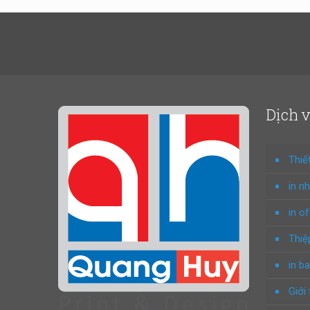
Dịch 
Thiế
in n
in o
Thiệ
in ba
Giới 