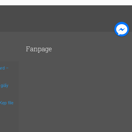
Fanpage
ard –
 giấy
Kẹp file