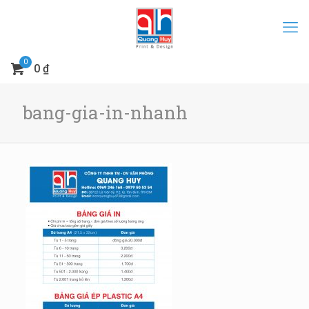
0
0 ₫
bang-gia-in-nhanh