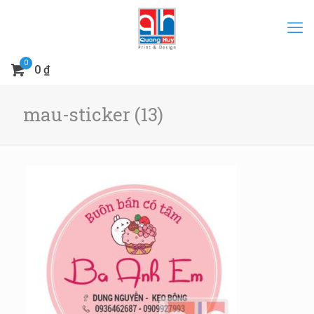
0
0 ₫
mau-sticker (13)