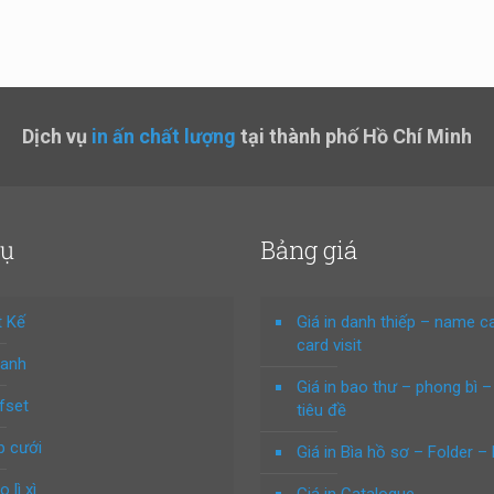
Dịch vụ
in ấn chất lượng
tại thành phố Hồ Chí Minh
vụ
Bảng giá
t Kế
Giá in danh thiếp – name c
card visit
hanh
Giá in bao thư – phong bì –
ffset
tiêu đề
p cưới
Giá in Bìa hồ sơ – Folder – 
o lì xì