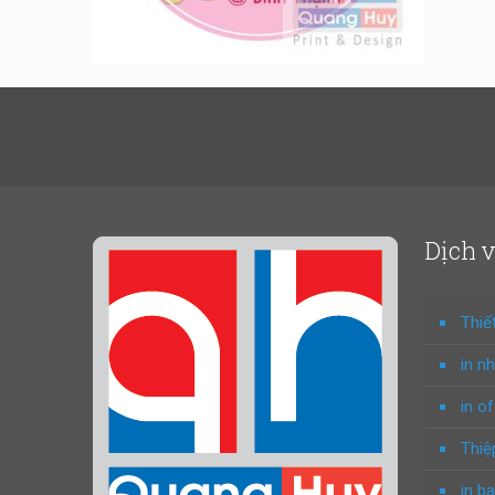
Dịch 
Thiế
in n
in o
Thiệ
in ba