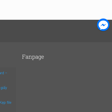
Fanpage
ard –
 giấy
Kẹp file