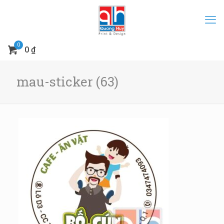
0
0 ₫
mau-sticker (63)