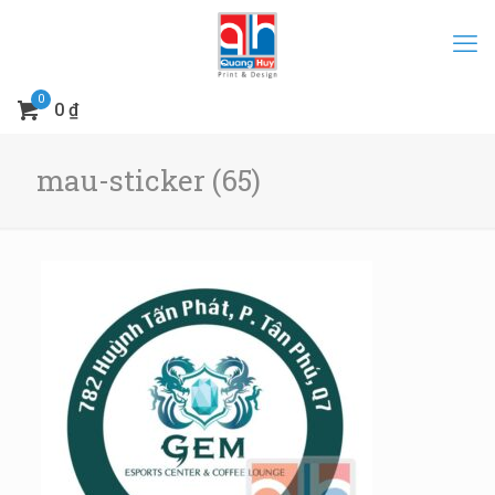
0
0 ₫
mau-sticker (65)