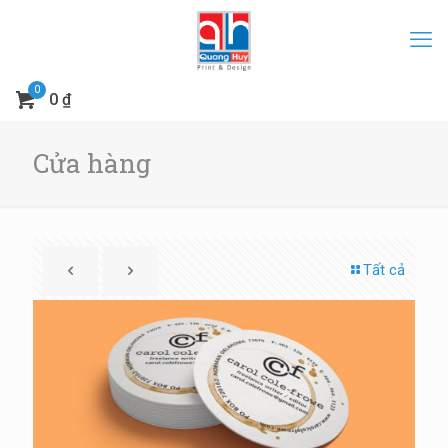
0
0 ₫
Cửa hàng
Tất cả