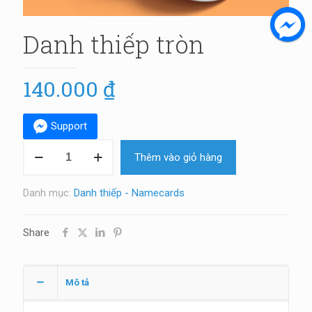
Danh thiếp tròn
140.000
₫
Support
Danh
Thêm vào giỏ hàng
thiếp
tròn
số
Danh mục:
Danh thiếp - Namecards
lượng
Share
Mô tả