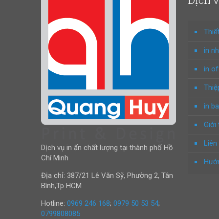
Thiế
in n
in o
Thiệ
in ba
Giới 
Liên
Dịch vụ in ấn chất lượng tại thành phố Hồ
Chí Minh
Hướn
Địa chỉ: 387/21 Lê Văn Sỹ, Phường 2, Tân
Bình,Tp HCM
Hotline:
0969 246 168
;
0979 50 53 54
;
0799808085