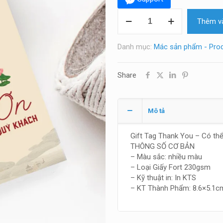
Tag
Thêm và
cảm
ơn
số
Danh mục:
Mác sản phẩm - Prod
lượng
Share
Mô tả
Gift Tag Thank You – Có thể
THÔNG SỐ CƠ BẢN
– Màu sắc: nhiều màu
– Loại Giấy Fort 230gsm
– Kỹ thuật in: In KTS
– KT Thành Phẩm: 8.6×5.1c