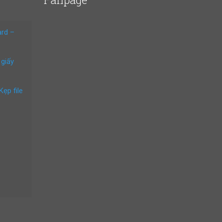
ard –
 giấy
Kẹp file