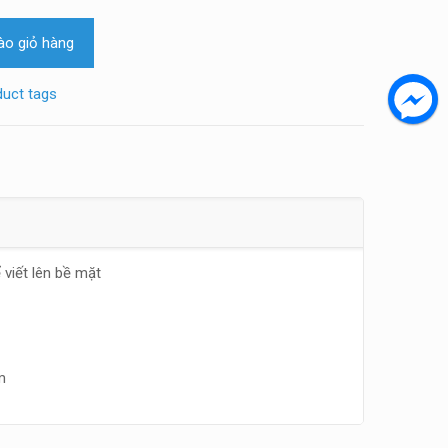
o giỏ hàng
uct tags
 viết lên bề mặt
m