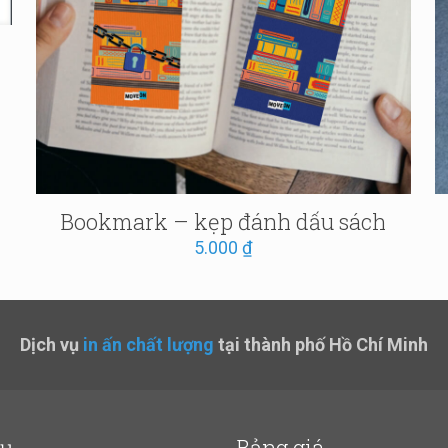
Bookmark – kẹp đánh dấu sách
5.000
₫
Dịch vụ
in ấn chất lượng
tại thành phố Hồ Chí Minh
vụ
Bảng giá