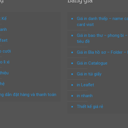
t Kế
Giá in danh thiếp – name c
card visit
hanh
Giá in bao thư – phong bì –
ffset
tiêu đề
p cưới
Giá in Bìa hồ sơ – Folder – 
o lì xì
Giá in Catalogue
thiệu
Giá in túi giấy
 hệ
in Leaflet
g dẫn đặt hàng và thanh toán
in nhanh
Thiết kế giá rẻ