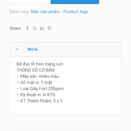
sức
số
Danh mục:
Mác sản phẩm - Product tags
lượng
Share
Mô tả
Bế đục lỗ treo trang sức
THÔNG SỐ CƠ BẢN
– Màu sắc: nhiều màu
– Số mặt in: 1 mặt
– Loại Giấy Fort 230gsm
– Kỹ thuật in: In KTS
– KT Thành Phẩm: 5 x 5