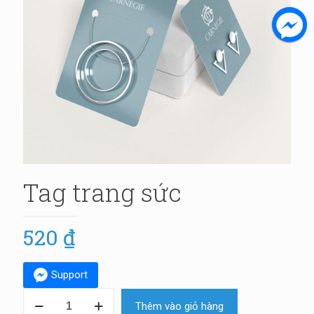
Tag trang sức
520
₫
Support
Tag
Thêm vào giỏ hàng
trang